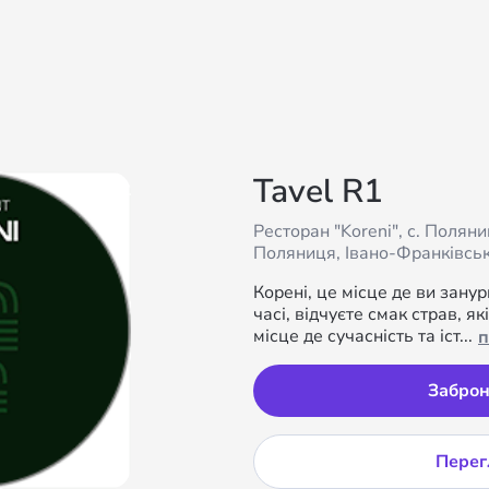
Tavel R1
Ресторан "Koreni", с. Полян
Поляниця, Івано-Франківськ
Корені, це місце де ви зану
часі, відчуєте смак страв, як
місце де сучасність та іст...
п
Заброн
Перег