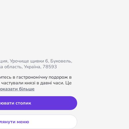
иция, Урочище щивки 6, Буковель, 
а область, Україна, 78593
ритесь в гастрономічну подорож в 
і частували князі в давні часи. Це 
оказати більше
ювати столик
лянути меню