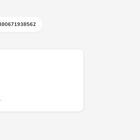
380671938562
/